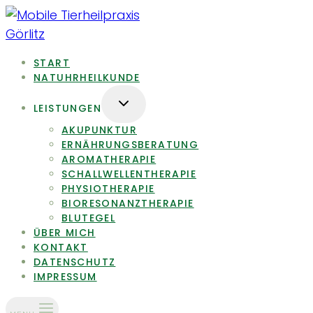
Zum
Inhalt
springen
START
NATUHRHEILKUNDE
UNTERMENÜ
LEISTUNGEN
UMSCHALTEN
AKUPUNKTUR
ERNÄHRUNGSBERATUNG
AROMATHERAPIE
SCHALLWELLENTHERAPIE
PHYSIOTHERAPIE
BIORESONANZTHERAPIE
BLUTEGEL
ÜBER MICH
KONTAKT
DATENSCHUTZ
IMPRESSUM