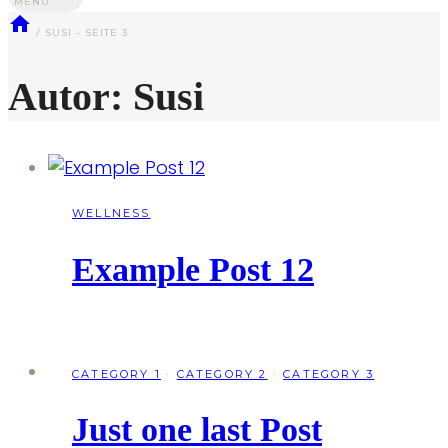
MENU
/
SUSI
- SEITE 3
Autor: Susi
WELLNESS
Example Post 12
CATEGORY 1
·
CATEGORY 2
·
CATEGORY 3
Just one last Post