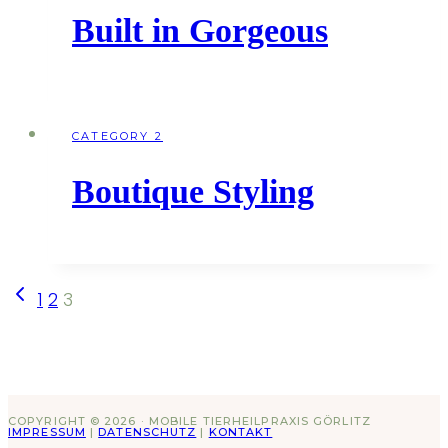
Built in Gorgeous
CATEGORY 2
Boutique Styling
Seitennavigation
Vorherige
1
2
3
Seite
COPYRIGHT © 2026 · MOBILE TIERHEILPRAXIS GÖRLITZ
IMPRESSUM
|
DATENSCHUTZ
|
KONTAKT