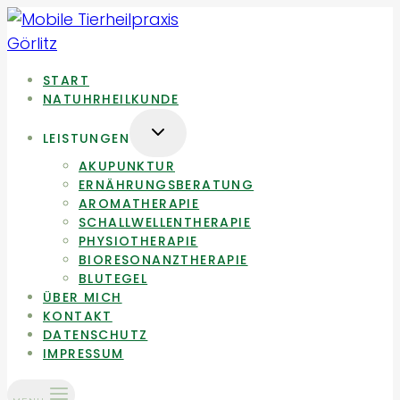
Zum
Inhalt
springen
START
NATUHRHEILKUNDE
UNTERMENÜ
LEISTUNGEN
UMSCHALTEN
AKUPUNKTUR
ERNÄHRUNGSBERATUNG
AROMATHERAPIE
SCHALLWELLENTHERAPIE
PHYSIOTHERAPIE
BIORESONANZTHERAPIE
BLUTEGEL
ÜBER MICH
KONTAKT
DATENSCHUTZ
IMPRESSUM